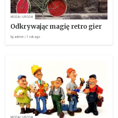
MODA I URODA
Odkrywając magię retro gier
by
admin
/
1 rok
ago
MODA I URODA