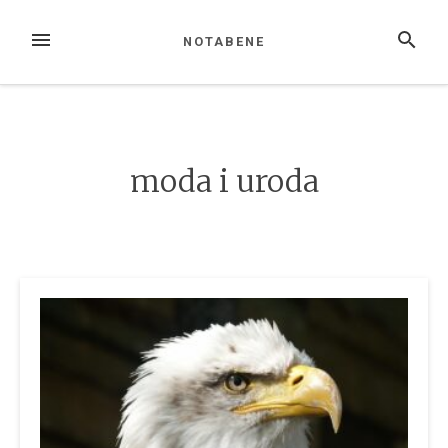
Skip
to
MENU
SEARCH
NOTABENE
content
moda i uroda