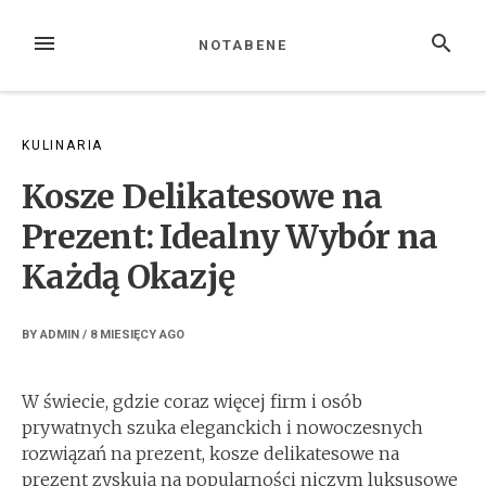
Skip
to
MENU
SEARCH
NOTABENE
content
KULINARIA
Kosze Delikatesowe na
Prezent: Idealny Wybór na
Każdą Okazję
BY
ADMIN
/
8 MIESIĘCY
AGO
W świecie, gdzie coraz więcej firm i osób
prywatnych szuka eleganckich i nowoczesnych
rozwiązań na prezent, kosze delikatesowe na
prezent zyskują na popularności niczym luksusowe