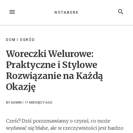
Skip
to
MENU
SEARCH
NOTABENE
content
DOM I OGRÓD
Woreczki Welurowe:
Praktyczne i Stylowe
Rozwiązanie na Każdą
Okazję
BY
ADMIN
/
11 MIESIĘCY
AGO
Cześć! Dziś porozmawiamy o czymś, co może
wydawać się błahe, ale w rzeczywistości jest bardzo