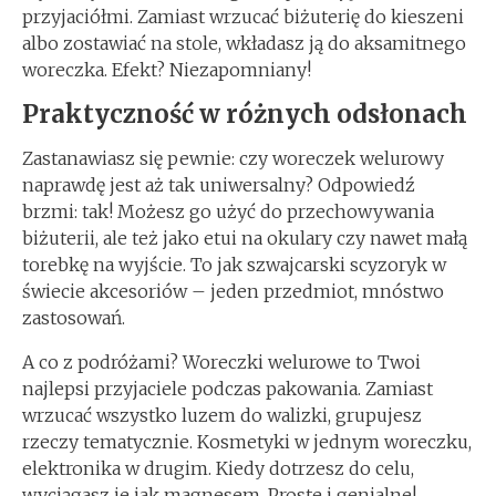
przyjaciółmi. Zamiast wrzucać biżuterię do kieszeni
albo zostawiać na stole, wkładasz ją do aksamitnego
woreczka. Efekt? Niezapomniany!
Praktyczność w różnych odsłonach
Zastanawiasz się pewnie: czy woreczek welurowy
naprawdę jest aż tak uniwersalny? Odpowiedź
brzmi: tak! Możesz go użyć do przechowywania
biżuterii, ale też jako etui na okulary czy nawet małą
torebkę na wyjście. To jak szwajcarski scyzoryk w
świecie akcesoriów – jeden przedmiot, mnóstwo
zastosowań.
A co z podróżami? Woreczki welurowe to Twoi
najlepsi przyjaciele podczas pakowania. Zamiast
wrzucać wszystko luzem do walizki, grupujesz
rzeczy tematycznie. Kosmetyki w jednym woreczku,
elektronika w drugim. Kiedy dotrzesz do celu,
wyciągasz je jak magnesem. Proste i genialne!