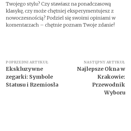
Twojego stylu? Czy stawiasz na ponadczasową
klasykę, czy może chętniej eksperymentujesz z
nowoczesnością? Podziel się swoimi opiniami w
komentarzach – chętnie poznam Twoje zdanie!
Nawigacja
POPRZEDNI ARTYKUŁ
NASTĘPNY ARTYKUŁ
Ekskluzywne
Najlepsze Okna w
wpisu
zegarki: Symbole
Krakowie:
Statusu i Rzemiosła
Przewodnik
Wyboru