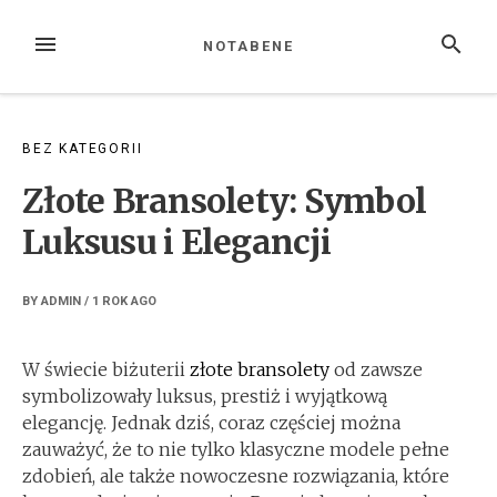
Skip
to
MENU
SEARCH
NOTABENE
content
BEZ KATEGORII
Złote Bransolety: Symbol
Luksusu i Elegancji
BY
ADMIN
/
1 ROK
AGO
W świecie biżuterii
złote bransolety
od zawsze
symbolizowały luksus, prestiż i wyjątkową
elegancję. Jednak dziś, coraz częściej można
zauważyć, że to nie tylko klasyczne modele pełne
zdobień, ale także nowoczesne rozwiązania, które